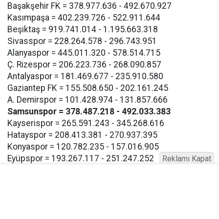
Başakşehir FK = 378.977.636 - 492.670.927
Kasımpaşa = 402.239.726 - 522.911.644
Beşiktaş = 919.741.014 - 1.195.663.318
Sivasspor = 228.264.578 - 296.743.951
Alanyaspor = 445.011.320 - 578.514.715
Ç. Rizespor = 206.223.736 - 268.090.857
Antalyaspor = 181.469.677 - 235.910.580
Gaziantep FK = 155.508.650 - 202.161.245
A. Demirspor = 101.428.974 - 131.857.666
Samsunspor = 378.487.218 - 492.033.383
Kayserispor = 265.591.243 - 345.268.616
Hatayspor = 208.413.381 - 270.937.395
Konyaspor = 120.782.235 - 157.016.905
Eyüpspor = 193.267.117 - 251.247.252
Reklamı Kapat
Göztepe = 193.267.117 - 257.247.252
Bodrum FK = 193.267.117 - 257.247.252
Buna göre Samsunspor için açıklanan takım harcama