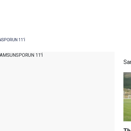
NSPORUN 11'İ
Sa
Th