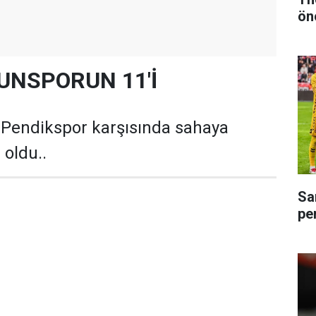
ön
UNSPORUN 11'İ
endikspor karşısında sahaya
 oldu..
Sa
pe