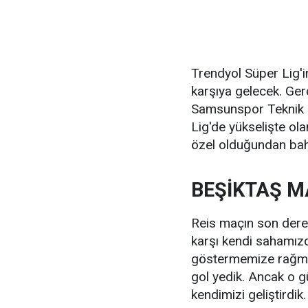
Trendyol Süper Lig'i
karşıya gelecek. Ge
Samsunspor Teknik 
Lig'de yükselişte ol
özel olduğundan bah
BEŞİKTAŞ M
Reis maçın son dere
karşı kendi sahamızd
göstermemize rağmen
gol yedik. Ancak o 
kendimizi geliştirdik.