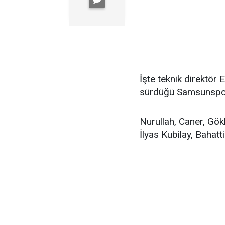
İşte teknik direktö
sürdüğü Samsunspor i
Nurullah, Caner, Gök
İlyas Kubilay, Bahatt