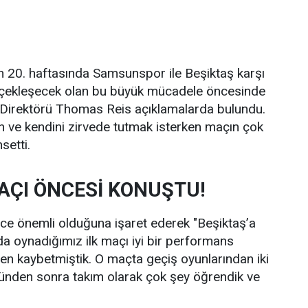
n 20. haftasında Samsunspor ile Beşiktaş karşı
rçekleşecek olan bu büyük mücadele öncesinde
Direktörü Thomas Reis açıklamalarda bulundu.
an ve kendini zirvede tutmak isterken maçın çok
setti.
AÇI ÖNCESİ KONUŞTU!
ce önemli olduğuna işaret ederek "Beşiktaş’a
a oynadığımız ilk maçı iyi bir performans
 kaybetmiştik. O maçta geçiş oyunlarından iki
günden sonra takım olarak çok şey öğrendik ve