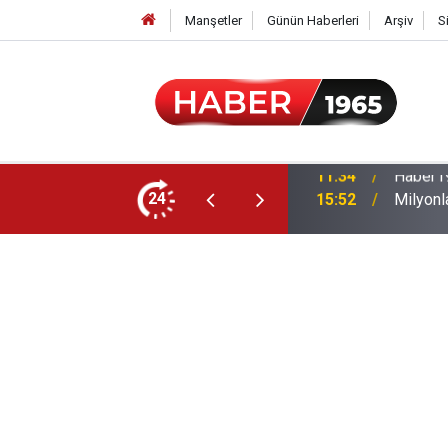
Manşetler
Günün Haberleri
Arşiv
S
24
15:52
Milyonl