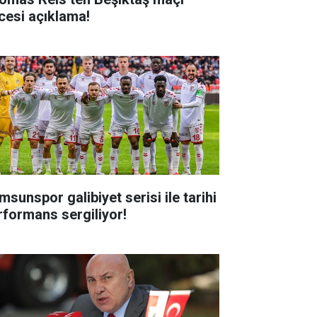
cesi açıklama!
msunspor galibiyet serisi ile tarihi
rformans sergiliyor!