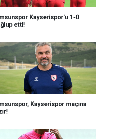
msunspor Kayserispor'u 1-0
ğlup etti!
msunspor, Kayserispor maçına
ır!