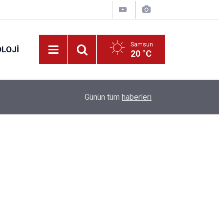
Samsun
LOJI
20 °C
13:53
Fahiş fiyatlar nedeniyle işletmelere 101 milyon l
Günün tüm
haberleri