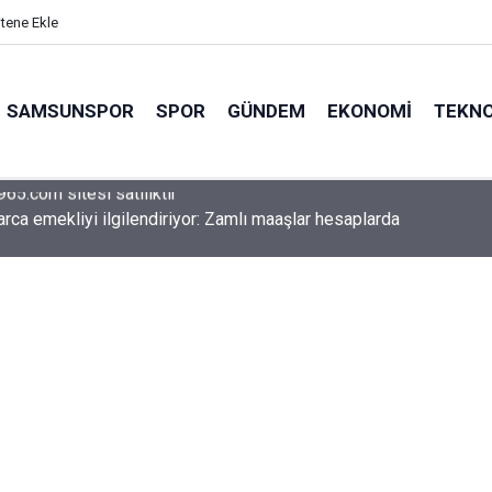
itene Ekle
SAMSUNSPOR
SPOR
GÜNDEM
EKONOMI
TEKNO
arca emekliyi ilgilendiriyor: Zamlı maaşlar hesaplarda