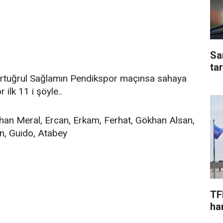
Sa
ta
r Ertuğrul Sağlamın Pendikspor maçınsa sahaya
lk 11 i şöyle..
han Meral, Ercan, Erkam, Ferhat, Gökhan Alsan,
in, Guido, Atabey
TF
har