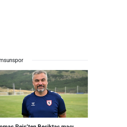
msunspor
omas Reis’ten Beşiktaş maçı