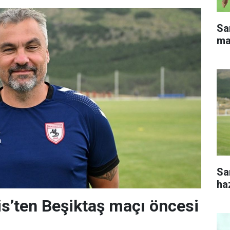
Sa
ma
Sa
haz
s’ten Beşiktaş maçı öncesi