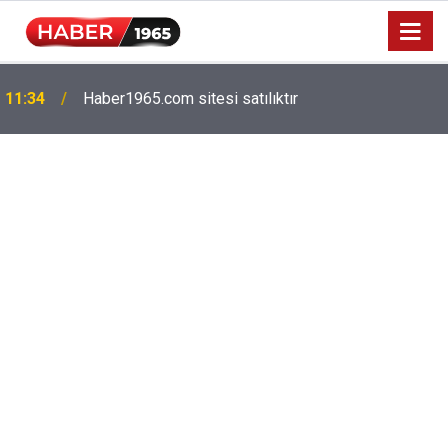
11:34
Haber1965.com sitesi satılıktır
Milyonlarca emekliyi ilgilendiriyor: Zamlı maaşlar
15:52
hesaplarda