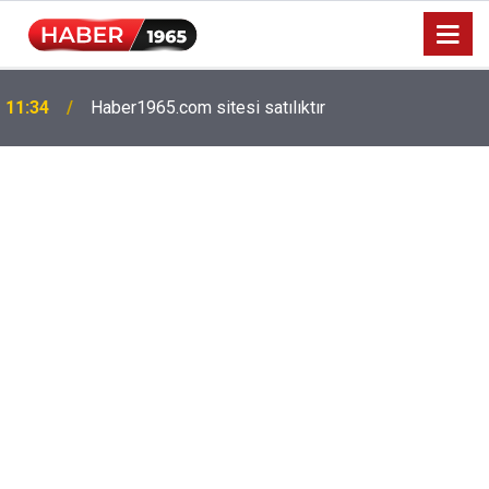
11:34
Haber1965.com sitesi satılıktır
Milyonlarca emekliyi ilgilendiriyor: Zamlı maaşlar
15:52
hesaplarda