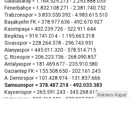
Galatasaray = 1.764.529.273 - 2.293.888.055
Fenerbahçe = 1.832.108.271 - 2.381.740.752
Trabzonspor = 3.833.550.392 - 4.983.615.510
Başakşehir FK = 378.977.636 - 492.670.927
Kasımpaşa = 402.239.726 - 522.911.644
Beşiktaş = 919.741.014 - 1.195.663.318
Sivasspor = 228.264.578 - 296.743.951
Alanyaspor = 445.011.320 - 578.514.715
Ç. Rizespor = 206.223.736 - 268.090.857
Antalyaspor = 181.469.677 - 235.910.580
Gaziantep FK = 155.508.650 - 202.161.245
A. Demirspor = 101.428.974 - 131.857.666
Samsunspor = 378.487.218 - 492.033.383
Kayserispor = 265.591.243 - 345.268.616
Reklamı Kapat
Hatayspor = 208.413.381 - 270.937.395
Konyaspor = 120.782.235 - 157.016.905
Eyüpspor = 193.267.117 - 251.247.252
Göztepe = 193.267.117 - 257.247.252
Bodrum FK = 193.267.117 - 257.247.252