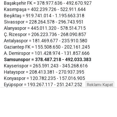
Başakşehir FK = 378.977.636 - 492.670.927
Kasımpaşa = 402.239.726 - 522.911.644
Beşiktaş = 919.741.014 - 1.195.663.318
Sivasspor = 228.264.578 - 296.743.951
Alanyaspor = 445.011.320 - 578.514.715
Ç. Rizespor = 206.223.736 - 268.090.857
Antalyaspor = 181.469.677 - 235.910.580
Gaziantep FK = 155.508.650 - 202.161.245
A. Demirspor = 101.428.974 - 131.857.666
Samsunspor = 378.487.218 - 492.033.383
Kayserispor = 265.591.243 - 345.268.616
Hatayspor = 208.413.381 - 270.937.395
Konyaspor = 120.782.235 - 157.016.905
Eyüpspor = 193.267.117 - 251.247.252
Reklamı Kapat
Göztepe = 193.267.117 - 257.247.252
Bodrum FK = 193.267.117 - 257.247.252
Buna göre Samsunspor için açıklanan takım harcama