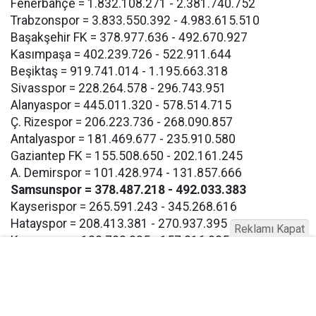
Fenerbahçe = 1.832.108.271 - 2.381.740.752
Trabzonspor = 3.833.550.392 - 4.983.615.510
Başakşehir FK = 378.977.636 - 492.670.927
Kasımpaşa = 402.239.726 - 522.911.644
Beşiktaş = 919.741.014 - 1.195.663.318
Sivasspor = 228.264.578 - 296.743.951
Alanyaspor = 445.011.320 - 578.514.715
Ç. Rizespor = 206.223.736 - 268.090.857
Antalyaspor = 181.469.677 - 235.910.580
Gaziantep FK = 155.508.650 - 202.161.245
A. Demirspor = 101.428.974 - 131.857.666
Samsunspor = 378.487.218 - 492.033.383
Kayserispor = 265.591.243 - 345.268.616
Hatayspor = 208.413.381 - 270.937.395
Reklamı Kapat
Konyaspor = 120.782.235 - 157.016.905
Eyüpspor = 193.267.117 - 251.247.252
Göztepe = 193.267.117 - 257.247.252
Bodrum FK = 193.267.117 - 257.247.252