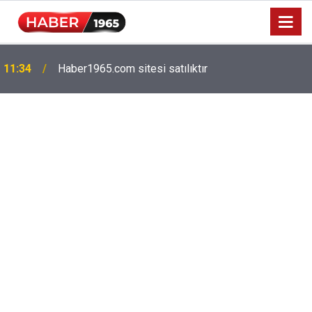
Milyonlarca emekliyi ilgilendiriyor: Zamlı maaşlar
15:52
hesaplarda