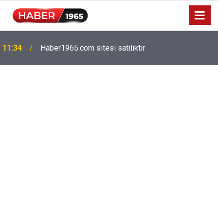
11:34
Haber1965.com sitesi satılıktır
Milyonlarca emekliyi ilgilendiriyor: Zamlı maaşlar
15:52
hesaplarda