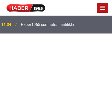
11:34
Haber1965.com sitesi satılıktır
Milyonlarca emekliyi ilgilendiriyor: Zamlı maaşlar
15:52
hesaplarda