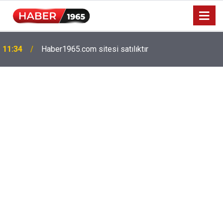
Milyonlarca emekliyi ilgilendiriyor: Zamlı maaşlar
15:52
hesaplarda