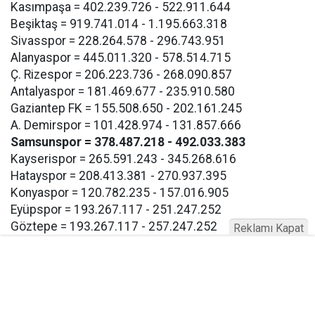
Kasımpaşa = 402.239.726 - 522.911.644
Beşiktaş = 919.741.014 - 1.195.663.318
Sivasspor = 228.264.578 - 296.743.951
Alanyaspor = 445.011.320 - 578.514.715
Ç. Rizespor = 206.223.736 - 268.090.857
Antalyaspor = 181.469.677 - 235.910.580
Gaziantep FK = 155.508.650 - 202.161.245
A. Demirspor = 101.428.974 - 131.857.666
Samsunspor = 378.487.218 - 492.033.383
Kayserispor = 265.591.243 - 345.268.616
Hatayspor = 208.413.381 - 270.937.395
Konyaspor = 120.782.235 - 157.016.905
Eyüpspor = 193.267.117 - 251.247.252
Göztepe = 193.267.117 - 257.247.252
Reklamı Kapat
Bodrum FK = 193.267.117 - 257.247.252
Buna göre Samsunspor için açıklanan takım harcama
limiti 378.487.218 TL olarak bildirildi.