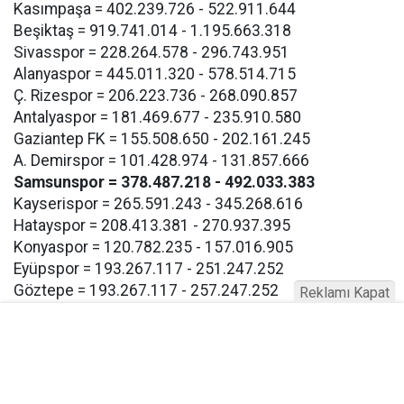
Kasımpaşa = 402.239.726 - 522.911.644
Beşiktaş = 919.741.014 - 1.195.663.318
Sivasspor = 228.264.578 - 296.743.951
Alanyaspor = 445.011.320 - 578.514.715
Ç. Rizespor = 206.223.736 - 268.090.857
Antalyaspor = 181.469.677 - 235.910.580
Gaziantep FK = 155.508.650 - 202.161.245
A. Demirspor = 101.428.974 - 131.857.666
Samsunspor = 378.487.218 - 492.033.383
Kayserispor = 265.591.243 - 345.268.616
Hatayspor = 208.413.381 - 270.937.395
Konyaspor = 120.782.235 - 157.016.905
Eyüpspor = 193.267.117 - 251.247.252
Göztepe = 193.267.117 - 257.247.252
Reklamı Kapat
Bodrum FK = 193.267.117 - 257.247.252
Buna göre Samsunspor için açıklanan takım harcama
limiti 378.487.218 TL olarak bildirildi.