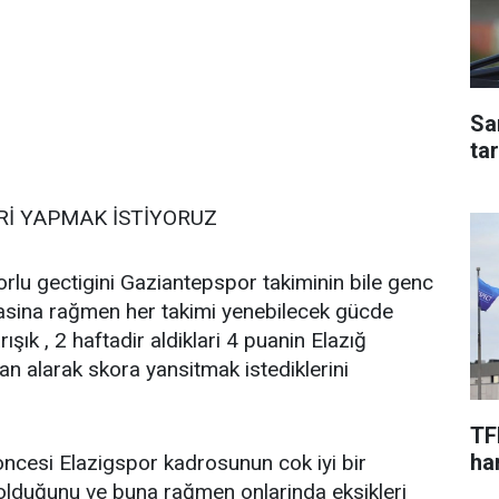
Sa
ta
Rİ YAPMAK İSTİYORUZ
orlu gectigini Gaziantepspor takiminin bile genc
asina rağmen her takimi yenebilecek gücde
ışık , 2 haftadir aldiklari 4 puanin Elazığ
 alarak skora yansitmak istediklerini
TF
har
ncesi Elazigspor kadrosunun cok iyi bir
lduğunu ve buna rağmen onlarinda eksikleri