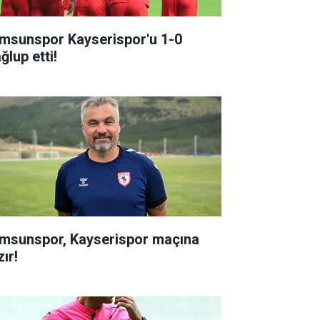
msunspor Kayserispor'u 1-0
ğlup etti!
msunspor, Kayserispor maçına
ır!