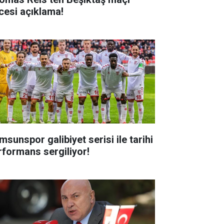
cesi açıklama!
msunspor galibiyet serisi ile tarihi
rformans sergiliyor!