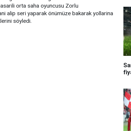
asarili orta saha oyuncusu Zorlu
i alip seri yaparak önümüze bakarak yollarina
erini söyledi.
Sa
fiy