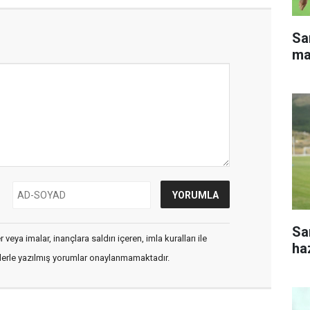
Sa
ma
Sa
veya imalar, inançlara saldırı içeren, imla kuralları ile
haz
flerle yazılmış yorumlar onaylanmamaktadır.