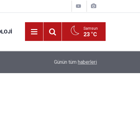
Samsun
LOJI
23 °C
13:53
Fahiş fiyatlar nedeniyle işletmelere 101 milyon l
Günün tüm
haberleri