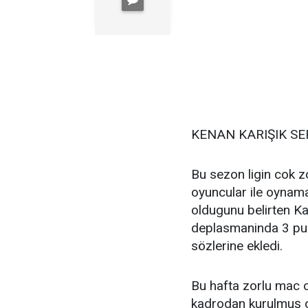
KENAN KARIŞIK SE
Bu sezon ligin cok z
oyuncular ile oynam
oldugunu belirten Kar
deplasmaninda 3 puan
sözlerine ekledi.
Bu hafta zorlu mac o
kadrodan kurulmuş o