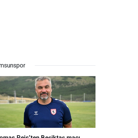
msunspor
omas Reis’ten Beşiktaş maçı