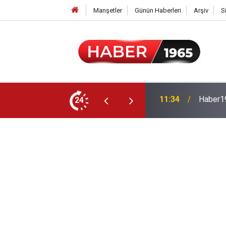
Manşetler
Günün Haberleri
Arşiv
S
24
15:52
Milyonl