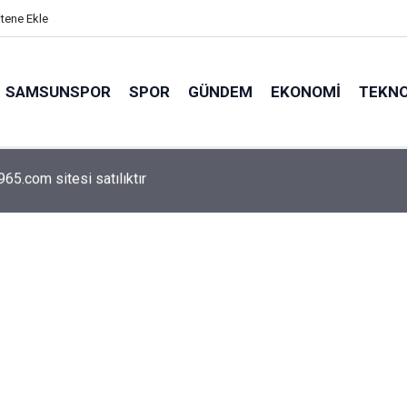
itene Ekle
SAMSUNSPOR
SPOR
GÜNDEM
EKONOMI
TEKNO
arca emekliyi ilgilendiriyor: Zamlı maaşlar hesaplarda