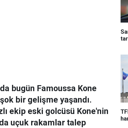
Sa
ta
da bugün Famoussa Kone
 şok bir gelişme yaşandı.
zlı ekip eski golcüsü Kone'nin
TF
har
nda uçuk rakamlar talep