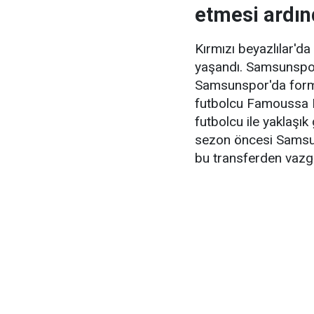
etmesi ardın
Kırmızı beyazlılar'd
yaşandı. Samsunspor 
Samsunspor'da forma 
futbolcu Famoussa Ko
futbolcu ile yaklaşık
sezon öncesi Samsun
bu transferden vazge