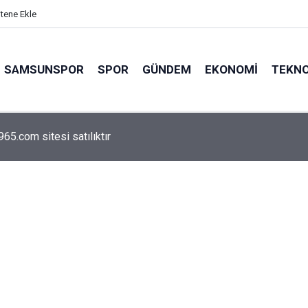
itene Ekle
SAMSUNSPOR
SPOR
GÜNDEM
EKONOMI
TEKNO
arca emekliyi ilgilendiriyor: Zamlı maaşlar hesaplarda