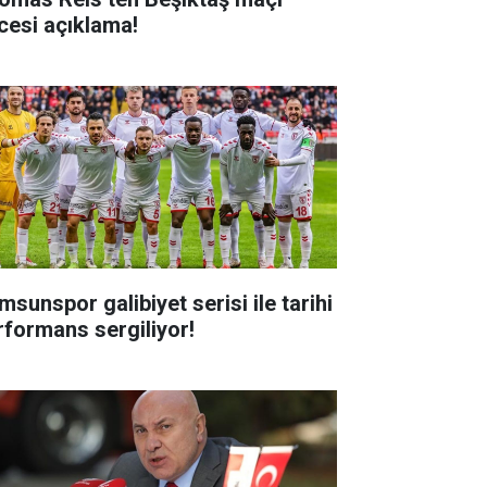
cesi açıklama!
msunspor galibiyet serisi ile tarihi
rformans sergiliyor!