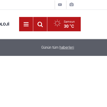
Samsun
LOJI
30 °C
13:53
Fahiş fiyatlar nedeniyle işletmelere 101 milyon l
Günün tüm
haberleri