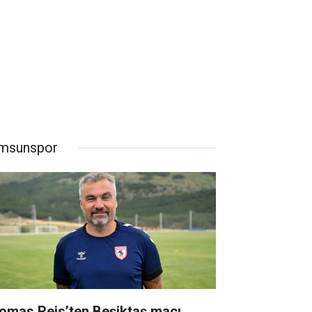
msunspor
omas Reis’ten Beşiktaş maçı