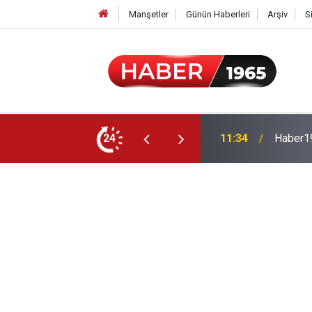
Manşetler
Günün Haberleri
Arşiv
S
24
15:52
Milyonl