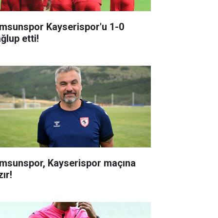
msunspor Kayserispor'u 1-0
ğlup etti!
msunspor, Kayserispor maçına
ır!