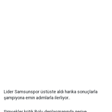
Lider Samsunspor üstüste aldı harika sonuçlarla
şampiyona emin adımlarla ilerliyor..
Şimşekler kritik Bolu deplasmanında geriye