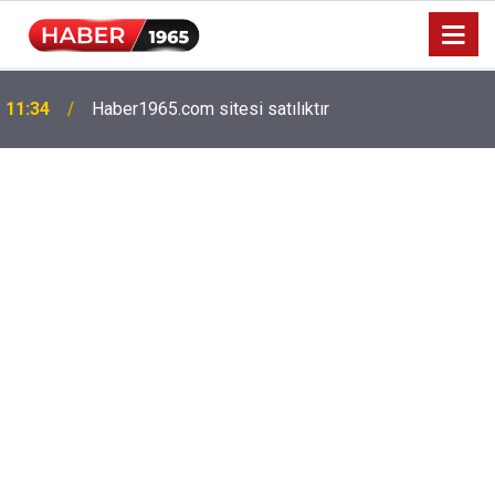
11:34
Haber1965.com sitesi satılıktır
Milyonlarca emekliyi ilgilendiriyor: Zamlı maaşlar
15:52
hesaplarda