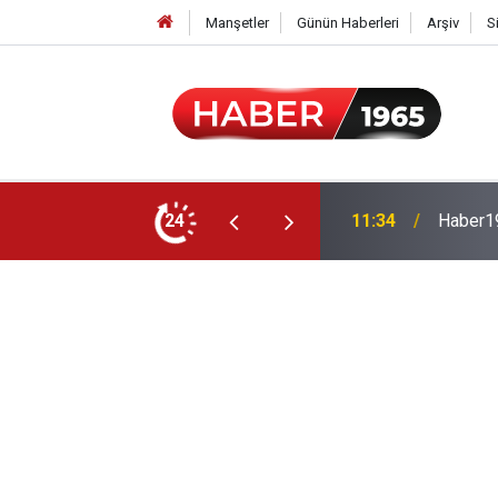
Manşetler
Günün Haberleri
Arşiv
S
24
15:52
Milyonl