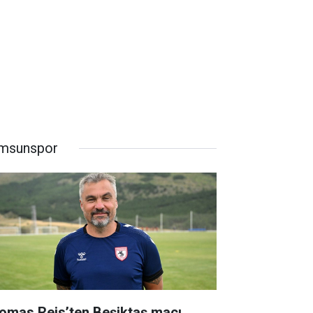
msunspor
omas Reis’ten Beşiktaş maçı