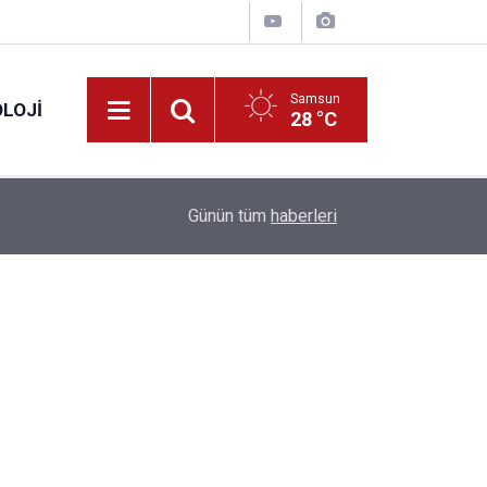
Samsun
LOJI
28 °C
13:53
Fahiş fiyatlar nedeniyle işletmelere 101 milyon l
Günün tüm
haberleri