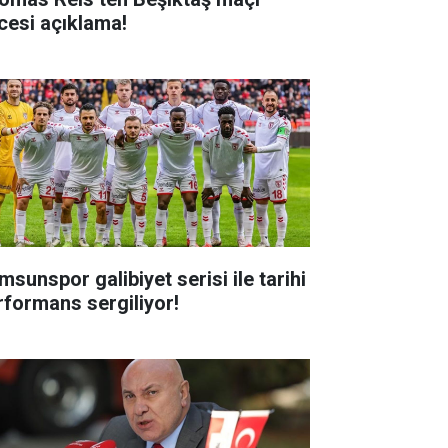
cesi açıklama!
msunspor galibiyet serisi ile tarihi
rformans sergiliyor!