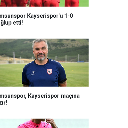
msunspor Kayserispor'u 1-0
ğlup etti!
msunspor, Kayserispor maçına
ır!