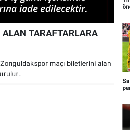
ön
İ ALAN TARAFTARLARA
onguldakspor maçı biletlerini alan
urulur..
Sa
pe