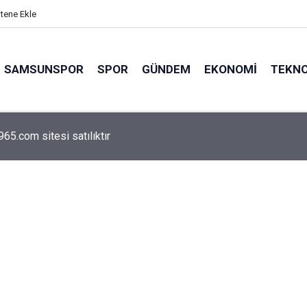
itene Ekle
SAMSUNSPOR
SPOR
GÜNDEM
EKONOMI
TEKNO
arca emekliyi ilgilendiriyor: Zamlı maaşlar hesaplarda