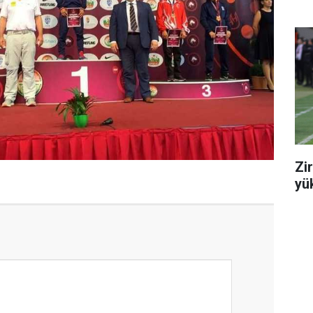
Zi
yük