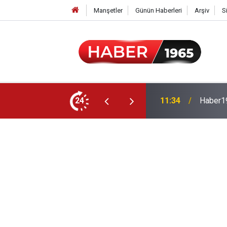
Manşetler
Günün Haberleri
Arşiv
S
24
15:52
Milyonl