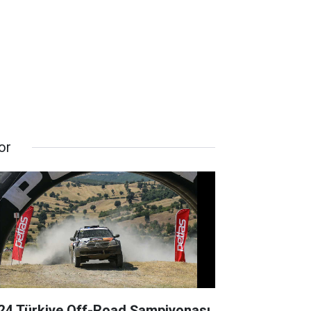
or
24 Türkiye Off-Road Şampiyonası