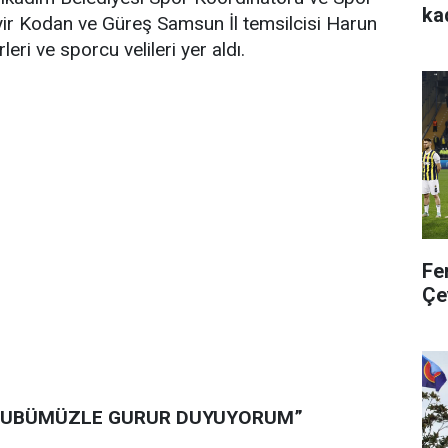
ka
ir Kodan ve Güreş Samsun İl temsilcisi Harun
eri ve sporcu velileri yer aldı.
Fe
Çe
ULUBÜMÜZLE GURUR DUYUYORUM”