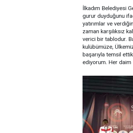
İlkadım Belediyesi G
gurur duyduğunu ifa
yatırımlar ve verdiğ
zaman karşılıksız kal
verici bir tablodur.
kulübümüze, Ülkemizin
başarıyla temsil etti
ediyorum. Her daim g