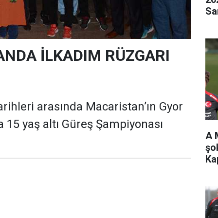
Sa
NDA İLKADIM RÜZGARI
arihleri arasında Macaristan’ın Gyor
 15 yaş altı Güreş Şampiyonası
A 
şo
Ka