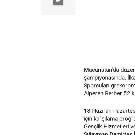
Macaristan’da düzen
şampiyonasında, İlk
Sporcuları grekorome
Alperen Berber 52 k
18 Haziran Pazartesi
için karşılama prog
Gençlik Hizmetleri 
Süleyman Demirtaş İ