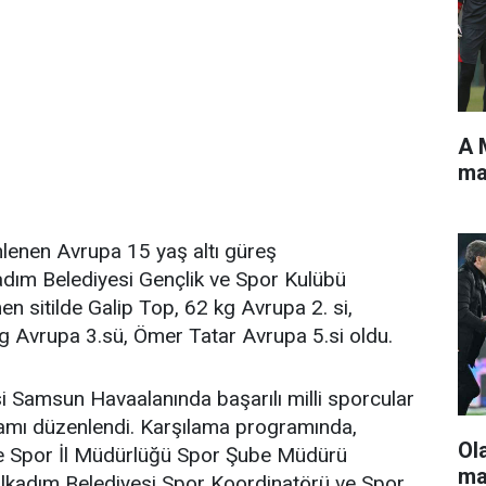
A 
ma
lenen Avrupa 15 yaş altı güreş
adım Belediyesi Gençlik ve Spor Kulübü
n sitilde Galip Top, 62 kg Avrupa 2. si,
g Avrupa 3.sü, Ömer Tatar Avrupa 5.si oldu.
 Samsun Havaalanında başarılı milli sporcular
ramı düzenlendi. Karşılama programında,
Ol
ve Spor İl Müdürlüğü Spor Şube Müdürü
ma
lkadım Belediyesi Spor Koordinatörü ve Spor