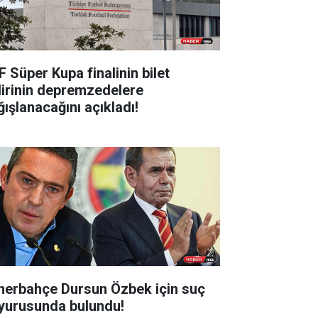
F Süper Kupa finalinin bilet
lirinin depremzedelere
ğışlanacağını açıkladı!
nerbahçe Dursun Özbek için suç
yurusunda bulundu!