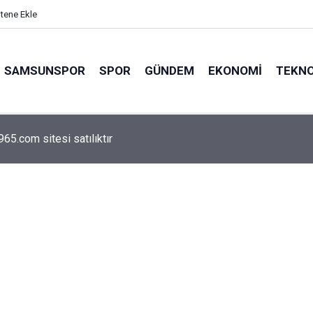
itene Ekle
SAMSUNSPOR
SPOR
GÜNDEM
EKONOMI
TEKNO
arca emekliyi ilgilendiriyor: Zamlı maaşlar hesaplarda