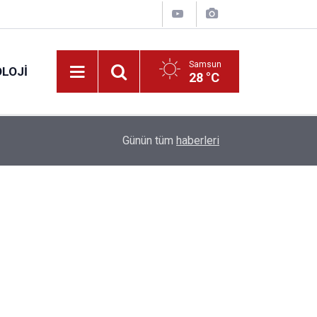
Samsun
LOJI
28 °C
13:53
Fahiş fiyatlar nedeniyle işletmelere 101 milyon l
Günün tüm
haberleri