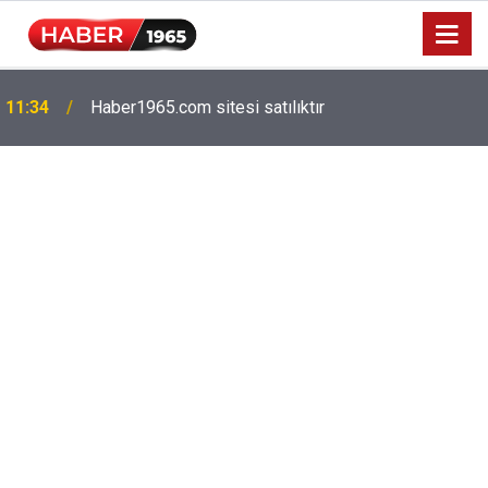
Milyonlarca emekliyi ilgilendiriyor: Zamlı maaşlar
15:52
hesaplarda