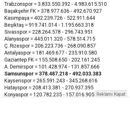
Trabzonspor = 3.833.550.392 - 4.983.615.510
Başakşehir FK = 378.977.636 - 492.670.927
Kasımpaşa = 402.239.726 - 522.911.644
Beşiktaş = 919.741.014 - 1.195.663.318
Sivasspor = 228.264.578 - 296.743.951
Alanyaspor = 445.011.320 - 578.514.715
Ç. Rizespor = 206.223.736 - 268.090.857
Antalyaspor = 181.469.677 - 235.910.580
Gaziantep FK = 155.508.650 - 202.161.245
A. Demirspor = 101.428.974 - 131.857.666
Samsunspor = 378.487.218 - 492.033.383
Kayserispor = 265.591.243 - 345.268.616
Hatayspor = 208.413.381 - 270.937.395
Reklamı Kapat
Konyaspor = 120.782.235 - 157.016.905
Eyüpspor = 193.267.117 - 251.247.252
Göztepe = 193.267.117 - 257.247.252
Bodrum FK = 193.267.117 - 257.247.252