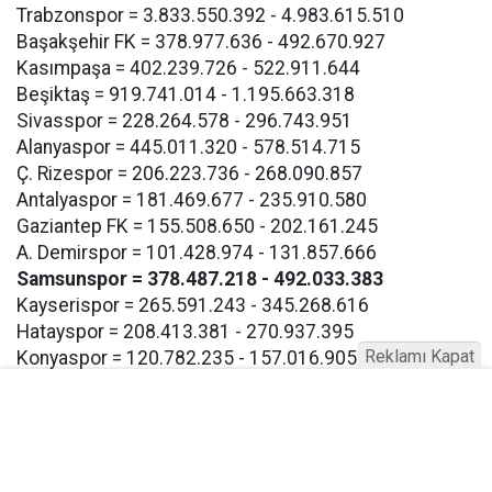
Trabzonspor = 3.833.550.392 - 4.983.615.510
Başakşehir FK = 378.977.636 - 492.670.927
Kasımpaşa = 402.239.726 - 522.911.644
Beşiktaş = 919.741.014 - 1.195.663.318
Sivasspor = 228.264.578 - 296.743.951
Alanyaspor = 445.011.320 - 578.514.715
Ç. Rizespor = 206.223.736 - 268.090.857
Antalyaspor = 181.469.677 - 235.910.580
Gaziantep FK = 155.508.650 - 202.161.245
A. Demirspor = 101.428.974 - 131.857.666
Samsunspor = 378.487.218 - 492.033.383
Kayserispor = 265.591.243 - 345.268.616
Hatayspor = 208.413.381 - 270.937.395
Reklamı Kapat
Konyaspor = 120.782.235 - 157.016.905
Eyüpspor = 193.267.117 - 251.247.252
Göztepe = 193.267.117 - 257.247.252
Bodrum FK = 193.267.117 - 257.247.252