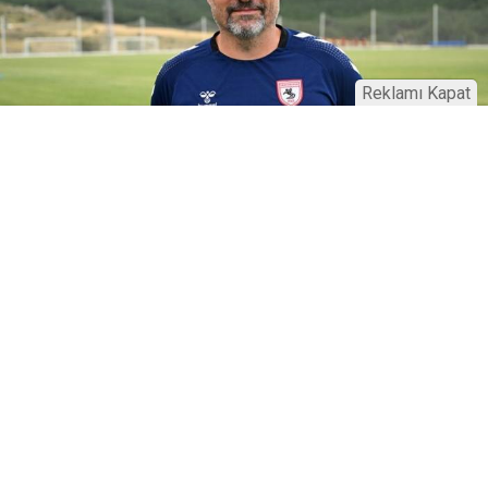
Reklamı Kapat
16 Ocak 2025
18:55
Thomas Reis’ten Beşiktaş maçı
öncesi açıklama!
Cumartesi günü gerçekleştirilecek olan Samsunspor
ve Beşiktaş maçı öncesi Samsunspor teknik
direktörü Thomas Reis, önemli açıklamalarda bulundu.