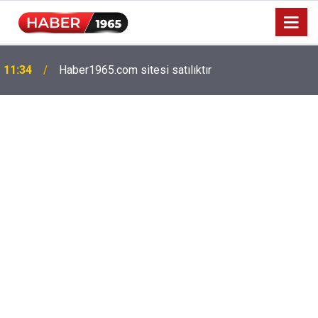
Milyonlarca emekliyi ilgilendiriyor: Zamlı maaşlar
15:52
hesaplarda