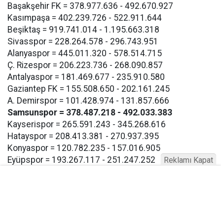
Başakşehir FK = 378.977.636 - 492.670.927
Kasımpaşa = 402.239.726 - 522.911.644
Beşiktaş = 919.741.014 - 1.195.663.318
Sivasspor = 228.264.578 - 296.743.951
Alanyaspor = 445.011.320 - 578.514.715
Ç. Rizespor = 206.223.736 - 268.090.857
Antalyaspor = 181.469.677 - 235.910.580
Gaziantep FK = 155.508.650 - 202.161.245
A. Demirspor = 101.428.974 - 131.857.666
Samsunspor = 378.487.218 - 492.033.383
Kayserispor = 265.591.243 - 345.268.616
Hatayspor = 208.413.381 - 270.937.395
Konyaspor = 120.782.235 - 157.016.905
Eyüpspor = 193.267.117 - 251.247.252
Reklamı Kapat
Göztepe = 193.267.117 - 257.247.252
Bodrum FK = 193.267.117 - 257.247.252
Buna göre Samsunspor için açıklanan takım harcama