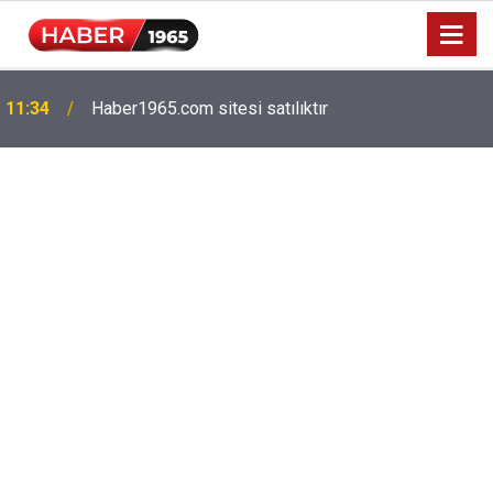
Milyonlarca emekliyi ilgilendiriyor: Zamlı maaşlar
15:52
hesaplarda