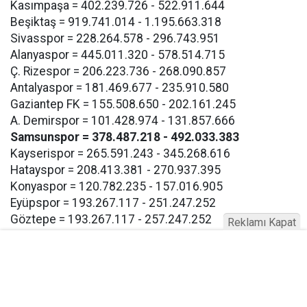
Kasımpaşa = 402.239.726 - 522.911.644
Beşiktaş = 919.741.014 - 1.195.663.318
Sivasspor = 228.264.578 - 296.743.951
Alanyaspor = 445.011.320 - 578.514.715
Ç. Rizespor = 206.223.736 - 268.090.857
Antalyaspor = 181.469.677 - 235.910.580
Gaziantep FK = 155.508.650 - 202.161.245
A. Demirspor = 101.428.974 - 131.857.666
Samsunspor = 378.487.218 - 492.033.383
Kayserispor = 265.591.243 - 345.268.616
Hatayspor = 208.413.381 - 270.937.395
Konyaspor = 120.782.235 - 157.016.905
Eyüpspor = 193.267.117 - 251.247.252
Göztepe = 193.267.117 - 257.247.252
Reklamı Kapat
Bodrum FK = 193.267.117 - 257.247.252
Buna göre Samsunspor için açıklanan takım harcama
limiti 378.487.218 TL olarak bildirildi.