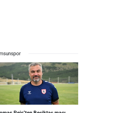
msunspor
omas Reis’ten Beşiktaş maçı