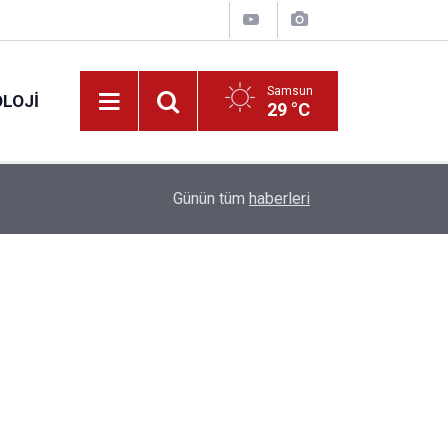
Samsun
LOJI
29 °C
13:53
Fahiş fiyatlar nedeniyle işletmelere 101 milyon l
Günün tüm
haberleri