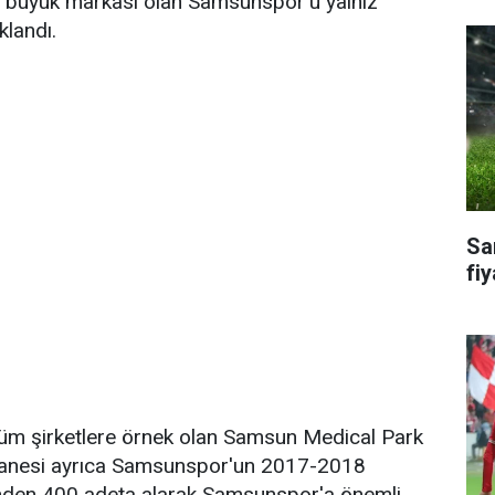
 büyük markası olan Samsunspor'u yalnız
klandı.
Sa
fiy
tüm şirketlere örnek olan Samsun Medical Park
tanesi ayrıca Samsunspor'un 2017-2018
nden 400 adeta alarak Samsunspor'a önemli