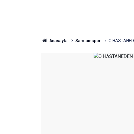
Anasayfa
Samsunspor
O HASTANED