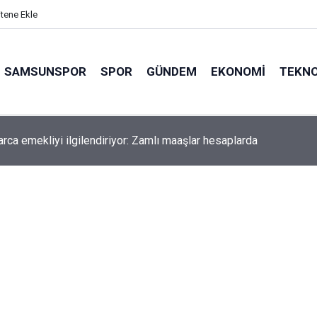
itene Ekle
SAMSUNSPOR
SPOR
GÜNDEM
EKONOMI
TEKNO
arca emekliyi ilgilendiriyor: Zamlı maaşlar hesaplarda