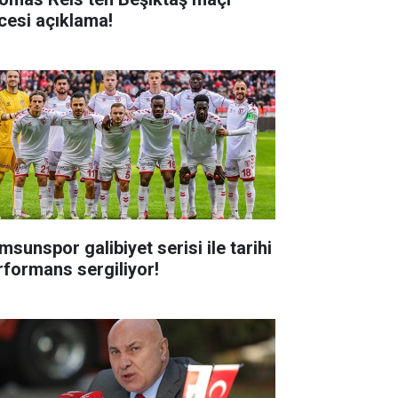
cesi açıklama!
msunspor galibiyet serisi ile tarihi
rformans sergiliyor!