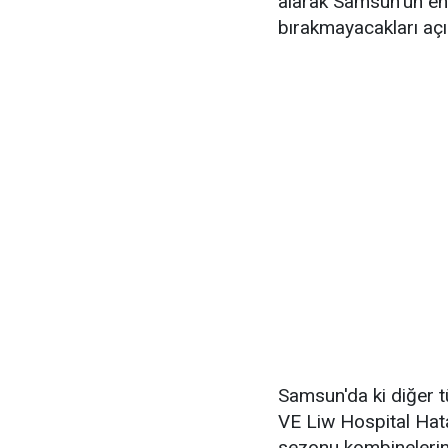
alarak Samsun'un en
bırakmayacakları açı
Samsun'da ki diğer 
VE Liw Hospital Ha
sezonu kombineleri