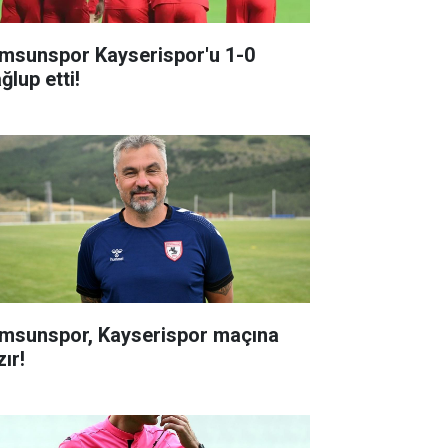
msunspor Kayserispor'u 1-0
ğlup etti!
msunspor, Kayserispor maçına
ır!