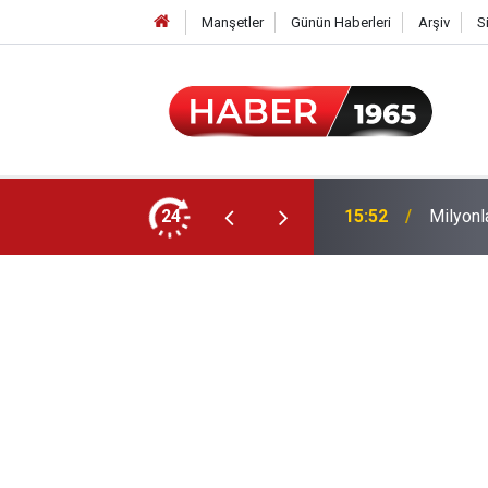
Manşetler
Günün Haberleri
Arşiv
S
24
15:52
Milyonl