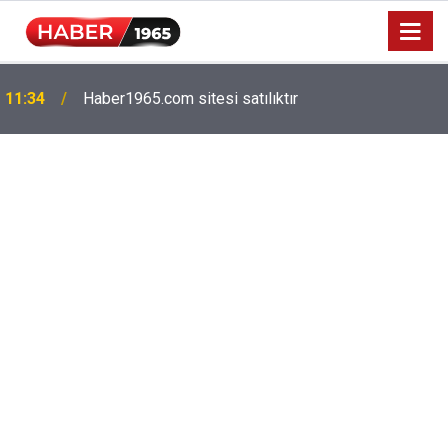
Milyonlarca emekliyi ilgilendiriyor: Zamlı maaşlar
15:52
hesaplarda