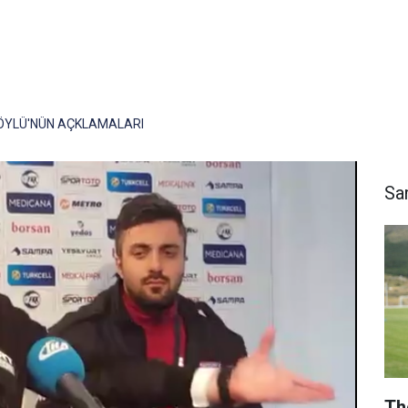
YLÜ'NÜN AÇKLAMALARI
Sa
Th