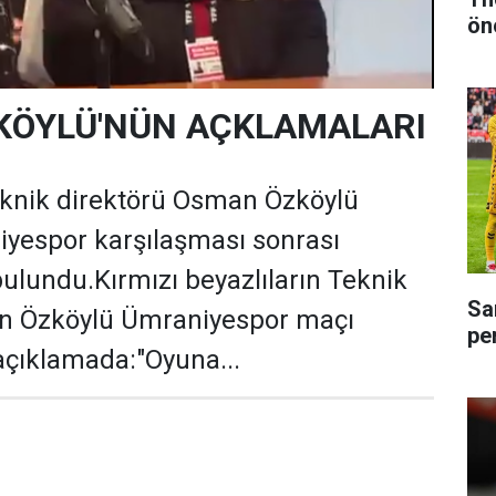
ön
KÖYLÜ'NÜN AÇKLAMALARI
nik direktörü Osman Özköylü
iyespor karşılaşması sonrası
ulundu.Kırmızı beyazlıların Teknik
Sa
n Özköylü Ümraniyespor maçı
pe
 açıklamada:"Oyuna...