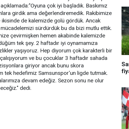
 açıklamada:"Oyuna çok iyi başladık. Baskımız
nlara girdik ama değerlendiremedik. Rakibimize
e ikisinde de kalemizde golü gördük. Ancak
mücadelemizi sürdürdük bu da bizi mutlu ettik.
mize çevirmişken hemen akabinde kalemizde
üğüm tek şey. 2 haftadır iyi oynamamıza
zlikler yaşıyoruz. Hep diyorum çok karakterli bir
 çalışıyorum ve bu çocuklar 3 haftadır sahada
Sa
zisyonlara giriyor ancak bunu skora
fiy
im tek hedefimiz Samsunspor'un ligde tutmak.
alarımıza devam edeğiz. Sezon sonu ne olur
eceğiz." dedi.