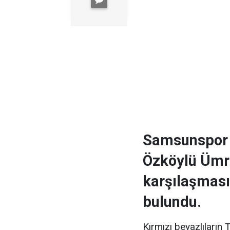
Samsunspor 
Özköylü Ümr
karşılaşması
bulundu.
Kırmızı beyazlıları