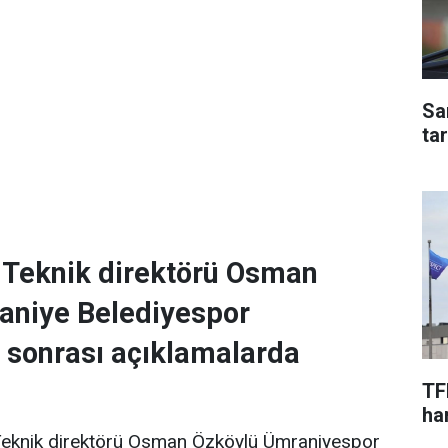
Sa
ta
Teknik direktörü Osman
aniye Belediyespor
 sonrası açıklamalarda
TF
har
n Teknik direktörü Osman Özköylü Ümraniyespor