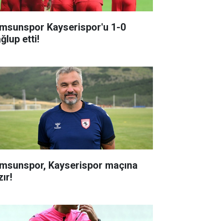
msunspor Kayserispor'u 1-0
ğlup etti!
msunspor, Kayserispor maçına
ır!