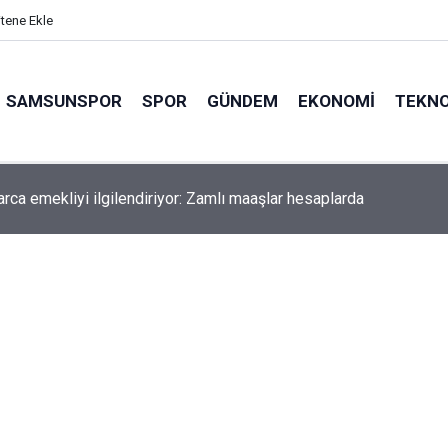
itene Ekle
SAMSUNSPOR
SPOR
GÜNDEM
EKONOMI
TEKNO
arca emekliyi ilgilendiriyor: Zamlı maaşlar hesaplarda