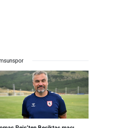
msunspor
omas Reis’ten Beşiktaş maçı