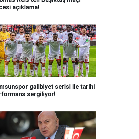
cesi açıklama!
msunspor galibiyet serisi ile tarihi
rformans sergiliyor!