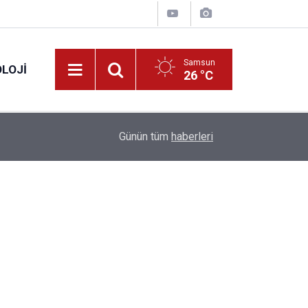
Samsun
LOJI
26 °C
13:53
Fahiş fiyatlar nedeniyle işletmelere 101 milyon l
Günün tüm
haberleri