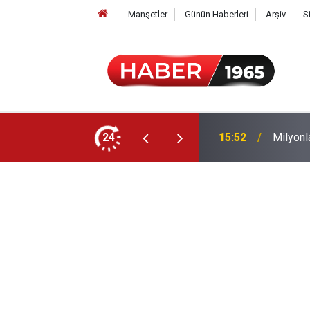
Manşetler
Günün Haberleri
Arşiv
S
24
15:52
Milyonl