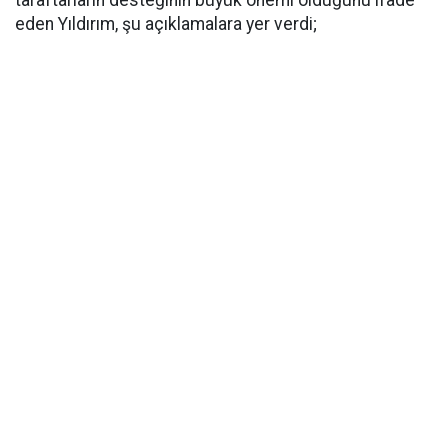
taraftarların desteğinin büyük önemi olduğunu ifade
eden Yıldırım, şu açıklamalara yer verdi;