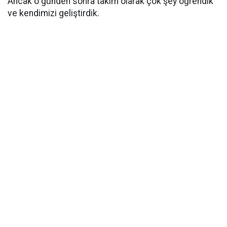
Ancak o günden sonra takım olarak çok şey öğrendik
ve kendimizi geliştirdik.