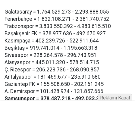
Galatasaray = 1.764.529.273 - 2.293.888.055
Fenerbahçe = 1.832.108.271 - 2.381.740.752
Trabzonspor = 3.833.550.392 - 4.983.615.510
Başakşehir FK = 378.977.636 - 492.670.927
Kasımpaşa = 402.239.726 - 522.911.644
Beşiktaş = 919.741.014 - 1.195.663.318
Sivasspor = 228.264.578 - 296.743.951
Alanyaspor = 445.011.320 - 578.514.715
Ç. Rizespor = 206.223.736 - 268.090.857
Antalyaspor = 181.469.677 - 235.910.580
Gaziantep FK = 155.508.650 - 202.161.245
A. Demirspor = 101.428.974 - 131.857.666
Reklamı Kapat
Samsunspor = 378.487.218 - 492.033.383
Kayserispor = 265.591.243 - 345.268.616
Hatayspor = 208.413.381 - 270.937.395
Konyaspor = 120.782.235 - 157.016.905
Eyüpspor = 193.267.117 - 251.247.252
Göztepe = 193.267.117 - 257.247.252