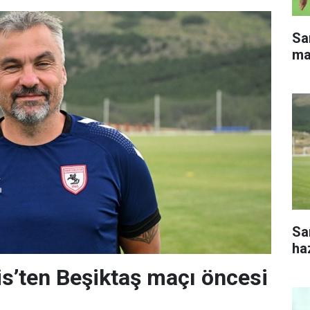
Sa
ma
Sa
haz
s’ten Beşiktaş maçı öncesi