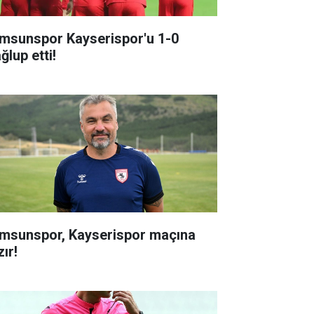
msunspor Kayserispor'u 1-0
ğlup etti!
msunspor, Kayserispor maçına
ır!