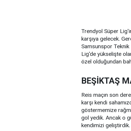
Trendyol Süper Lig'i
karşıya gelecek. Ge
Samsunspor Teknik 
Lig'de yükselişte ol
özel olduğundan bah
BEŞİKTAŞ M
Reis maçın son dere
karşı kendi sahamızd
göstermemize rağmen
gol yedik. Ancak o 
kendimizi geliştirdik.