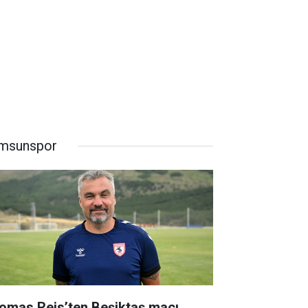
msunspor
omas Reis’ten Beşiktaş maçı