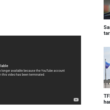
Sa
ta
TF
har