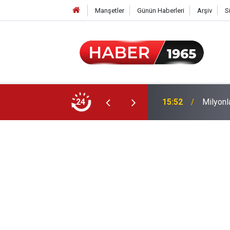
Manşetler
Günün Haberleri
Arşiv
S
24
15:52
Milyonl