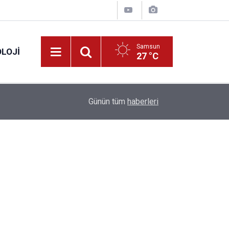
Samsun
LOJI
27 °C
13:53
Fahiş fiyatlar nedeniyle işletmelere 101 milyon l
Günün tüm
haberleri