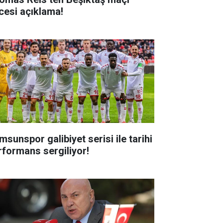
cesi açıklama!
msunspor galibiyet serisi ile tarihi
rformans sergiliyor!