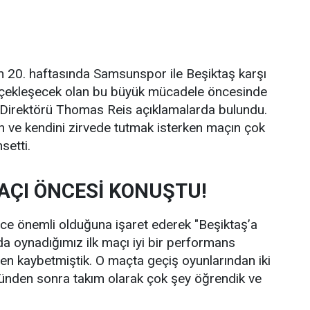
n 20. haftasında Samsunspor ile Beşiktaş karşı
rçekleşecek olan bu büyük mücadele öncesinde
Direktörü Thomas Reis açıklamalarda bulundu.
an ve kendini zirvede tutmak isterken maçın çok
setti.
AÇI ÖNCESİ KONUŞTU!
ce önemli olduğuna işaret ederek "Beşiktaş’a
a oynadığımız ilk maçı iyi bir performans
 kaybetmiştik. O maçta geçiş oyunlarından iki
günden sonra takım olarak çok şey öğrendik ve