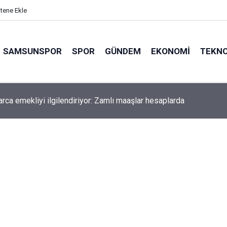
itene Ekle
SAMSUNSPOR
SPOR
GÜNDEM
EKONOMI
TEKNO
arca emekliyi ilgilendiriyor: Zamlı maaşlar hesaplarda