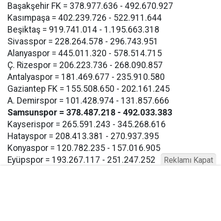
Başakşehir FK = 378.977.636 - 492.670.927
Kasımpaşa = 402.239.726 - 522.911.644
Beşiktaş = 919.741.014 - 1.195.663.318
Sivasspor = 228.264.578 - 296.743.951
Alanyaspor = 445.011.320 - 578.514.715
Ç. Rizespor = 206.223.736 - 268.090.857
Antalyaspor = 181.469.677 - 235.910.580
Gaziantep FK = 155.508.650 - 202.161.245
A. Demirspor = 101.428.974 - 131.857.666
Samsunspor = 378.487.218 - 492.033.383
Kayserispor = 265.591.243 - 345.268.616
Hatayspor = 208.413.381 - 270.937.395
Konyaspor = 120.782.235 - 157.016.905
Eyüpspor = 193.267.117 - 251.247.252
Reklamı Kapat
Göztepe = 193.267.117 - 257.247.252
Bodrum FK = 193.267.117 - 257.247.252
Buna göre Samsunspor için açıklanan takım harcama