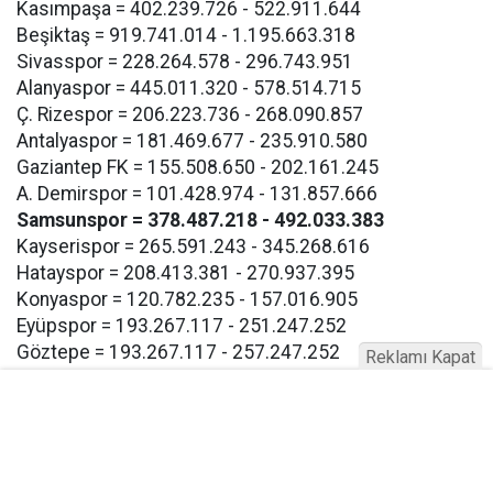
Kasımpaşa = 402.239.726 - 522.911.644
Beşiktaş = 919.741.014 - 1.195.663.318
Sivasspor = 228.264.578 - 296.743.951
Alanyaspor = 445.011.320 - 578.514.715
Ç. Rizespor = 206.223.736 - 268.090.857
Antalyaspor = 181.469.677 - 235.910.580
Gaziantep FK = 155.508.650 - 202.161.245
A. Demirspor = 101.428.974 - 131.857.666
Samsunspor = 378.487.218 - 492.033.383
Kayserispor = 265.591.243 - 345.268.616
Hatayspor = 208.413.381 - 270.937.395
Konyaspor = 120.782.235 - 157.016.905
Eyüpspor = 193.267.117 - 251.247.252
Göztepe = 193.267.117 - 257.247.252
Reklamı Kapat
Bodrum FK = 193.267.117 - 257.247.252
Buna göre Samsunspor için açıklanan takım harcama
limiti 378.487.218 TL olarak bildirildi.