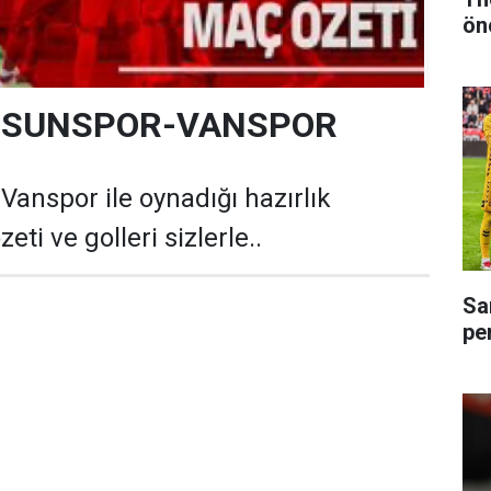
ön
AMSUNSPOR-VANSPOR
nspor ile oynadığı hazırlık
ti ve golleri sizlerle..
Sa
pe