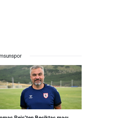
msunspor
omas Reis’ten Beşiktaş maçı