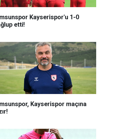
msunspor Kayserispor'u 1-0
ğlup etti!
msunspor, Kayserispor maçına
ır!