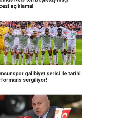
cesi açıklama!
msunspor galibiyet serisi ile tarihi
rformans sergiliyor!