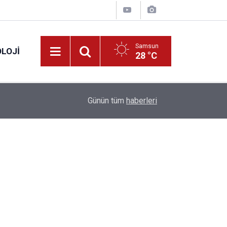
Samsun
LOJI
28 °C
13:53
Fahiş fiyatlar nedeniyle işletmelere 101 milyon l
Günün tüm
haberleri