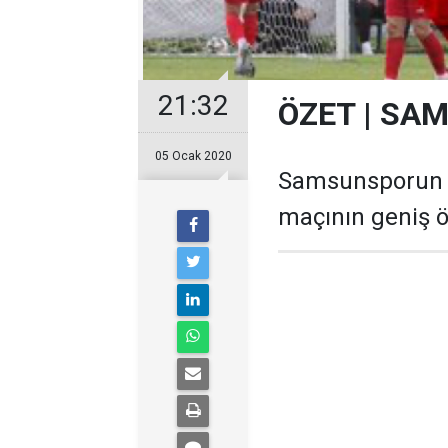
21:32
ÖZET | S
05 Ocak 2020
Samsunsporun Va
maçının geniş öze