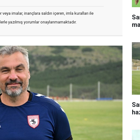
veya imalar, inançlara saldırı içeren, imla kuralları ile
Sa
flerle yazılmış yorumlar onaylanmamaktadır.
ma
Sa
haz