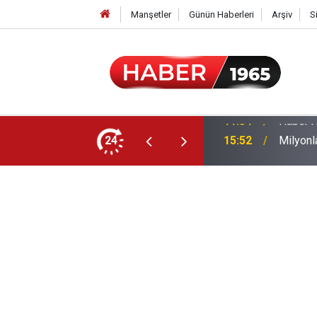
Manşetler
Günün Haberleri
Arşiv
S
24
15:52
Milyonl