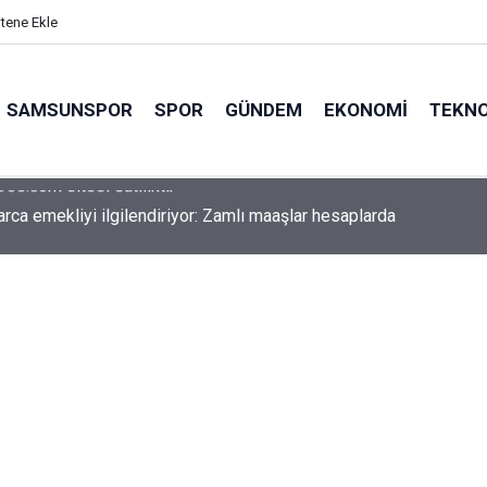
itene Ekle
SAMSUNSPOR
SPOR
GÜNDEM
EKONOMI
TEKNO
arca emekliyi ilgilendiriyor: Zamlı maaşlar hesaplarda