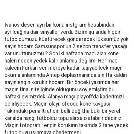
Ivanov desen ayrı bir konu ınstgram hesabından
ayrılcağına dair sınyaller verdi. Bizim şu anda hiçbir
futbolcumuzu küstürecek gönderecek lüksümüz yok
sayın hocam Samsunspor’un 2 sezon transfer yasağı
var unuttunuzmu ? Son iki haftada maçı alan kone
halen neden yedek kalır anlamış değilim. Her maç
kalecin Furkan seni nereye kadar taşıyabilcek maçı
okuma anlamında Antep deplasmanında sınıfta kaldın
sayın engin korukır hocam. Bir önceki yazımda her
maçın final niteliğinde olduğunu söylemiştim bu
haftaki evimizdeki Alanya maçı playoffda kaderimizi
belirliyecek. Maçın olayı: ofeodu kone kavgası
Takımdaki penalltı atıcın belli değil.halbuki bir yerel
kanalda hangi futbolcu topu alırsa o atabılır dediniz.
Maçın fotografı : engin korukırın takımda 2 tane yedek
futbolcuyu ısınmaya göndermesi.