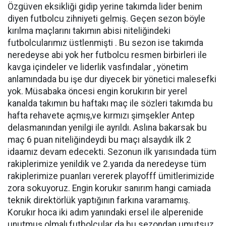
Özgüven eksikliği gidip yerine takımda lider benim
diyen futbolcu zihniyeti gelmiş. Geçen sezon böyle
kırılma maçlarını takımın abisi niteliğindeki
futbolcularımız üstlenmişti . Bu sezon ise takımda
neredeyse abi yok her futbolcu resmen birbirleri ile
kavga içindeler ve liderlik vasfındalar , yönetim
anlamındada bu işe dur diyecek bir yönetici malesefki
yok. Müsabaka öncesi engin korukırın bir yerel
kanalda takımın bu haftakı maç ile sözleri takımda bu
hafta rehavete açmış,ve kırmızı şimşekler Antep
delasmanından yenilgi ile ayrıldı. Aslına bakarsak bu
maç 6 puan niteliğindeydi bu maçı alsaydık ilk 2
idaamız devam edecekti. Sezonun ilk yarısındada tüm
rakiplerimize yenildik ve 2.yarıda da neredeyse tüm
rakiplerimize puanları vererek playofff ümitlerimizide
zora sokuyoruz. Engin korukır sanırım hangi camiada
teknik direktörlük yaptığının farkına varamamış.
Korukır hoca iki adım yanındaki ersel ile alperenide
unutmuş olmalı,futbolcular da bu sezondan umutsuz.