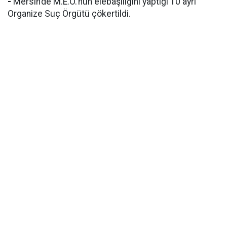
-
Mersin’de M.E.Ö.’nün elebaşılığını yaptığı 10 ayrı
Organize Suç Örgütü çökertildi.