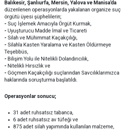
Balıkesir, Şanlıurfa, Mersin, Yalova ve Manisa'da
düzenlenen operasyonlarda yakalanan organize suç
örgütü üyesi şüphelilerin;
-
Suç İşlemek Amacıyla Örgüt Kurmak,
-
Uyuşturucu Madde İmal ve Ticareti
-
Silah ve Mühimmat Kaçakçılığı,
-
Silahla Kasten Yaralama ve Kasten Öldürmeye
Teşebbüs,
-
Bilişim Yolu ile Nitelikli Dolandırıcılık,
-
Nitelikli Hırsızlık ve
-
Göçmen Kaçakçılığı suçlarından Savcılıklarımızca
haklarında soruşturma başlatıldı.
Operasyonlar sonucu;
31 adet ruhsatsız tabanca,
6 adet ruhsatsız av tüfeği ve
875 adet silah yapımında kullanılan malzeme,