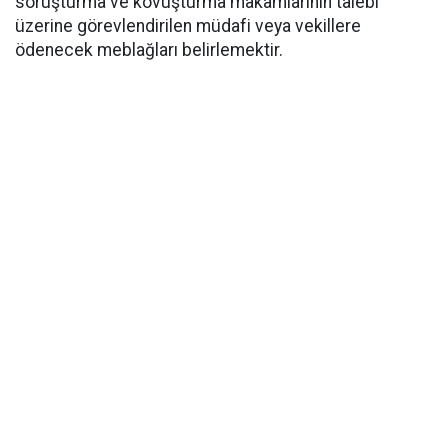
soruşturma ve kovuşturma makamlarının talebi
üzerine görevlendirilen müdafi veya vekillere
ödenecek meblağları belirlemektir.