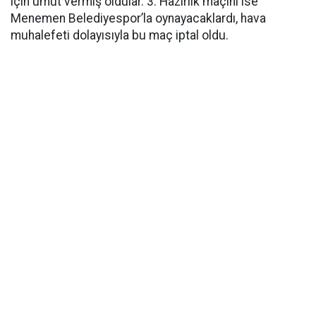
için umut vermiş oldular. 3. Hazırlık maçını ise
Menemen Belediyespor’la oynayacaklardı, hava
muhalefeti dolayısıyla bu maç iptal oldu.