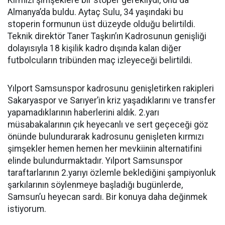
Kırmızı şimşeklere bir stoper gerekliydi, onu da
Almanya’da buldu. Aytaç Sulu, 34 yaşındaki bu
stoperin formunun üst düzeyde olduğu belirtildi.
Teknik direktör Taner Taşkın’ın Kadrosunun genişliği
dolayısıyla 18 kişilik kadro dışında kalan diğer
futbolcuların tribünden maç izleyeceği belirtildi.
Yılport Samsunspor kadrosunu genişletirken rakipleri
Sakaryaspor ve Sarıyer’in kriz yaşadıklarını ve transfer
yapamadıklarının haberlerini aldık. 2.yarı
müsabakalarının çık heyecanlı ve sert geçeceği göz
önünde bulundurarak kadrosunu genişleten kırmızı
şimşekler hemen hemen her mevkiinin alternatifini
elinde bulundurmaktadır. Yılport Samsunspor
taraftarlarının 2.yarıyı özlemle beklediğini şampiyonluk
şarkılarının söylenmeye başladığı bugünlerde,
Samsun’u heyecan sardı. Bir konuya daha değinmek
istiyorum.