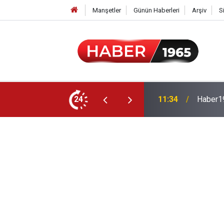
Manşetler
Günün Haberleri
Arşiv
S
24
15:52
Milyonl