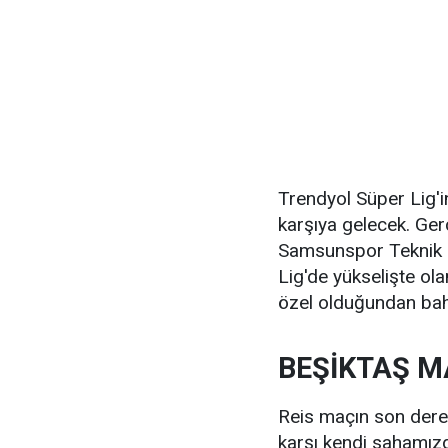
Trendyol Süper Lig'i
karşıya gelecek. Ge
Samsunspor Teknik 
Lig'de yükselişte ol
özel olduğundan bah
BEŞİKTAŞ M
Reis maçın son dere
karşı kendi sahamızd