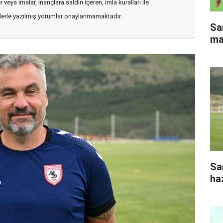
veya imalar, inançlara saldırı içeren, imla kuralları ile
flerle yazılmış yorumlar onaylanmamaktadır.
Sa
ma
Sa
haz