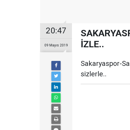
20:47
SAKARYAS
İZLE..
09 Mayıs 2019
Sakaryaspor-Sa
sizlerle..