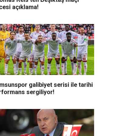
cesi açıklama!
msunspor galibiyet serisi ile tarihi
rformans sergiliyor!