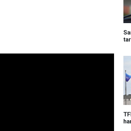
Sa
ta
TF
har