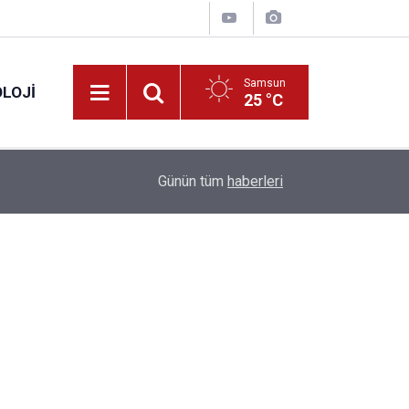
Samsun
LOJI
25 °C
13:53
Fahiş fiyatlar nedeniyle işletmelere 101 milyon l
Günün tüm
haberleri