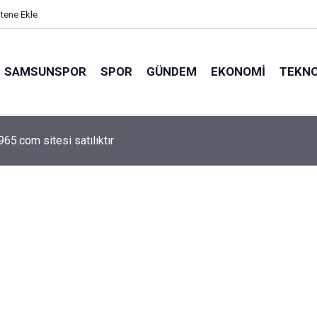
itene Ekle
SAMSUNSPOR
SPOR
GÜNDEM
EKONOMI
TEKNO
arca emekliyi ilgilendiriyor: Zamlı maaşlar hesaplarda