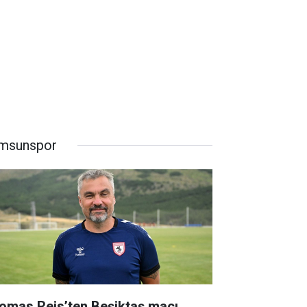
msunspor
omas Reis’ten Beşiktaş maçı