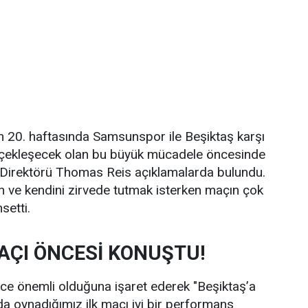
n 20. haftasında Samsunspor ile Beşiktaş karşı
rçekleşecek olan bu büyük mücadele öncesinde
Direktörü Thomas Reis açıklamalarda bulundu.
an ve kendini zirvede tutmak isterken maçın çok
setti.
AÇI ÖNCESİ KONUŞTU!
ce önemli olduğuna işaret ederek "Beşiktaş’a
a oynadığımız ilk maçı iyi bir performans