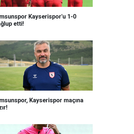
msunspor Kayserispor'u 1-0
ğlup etti!
msunspor, Kayserispor maçına
ır!