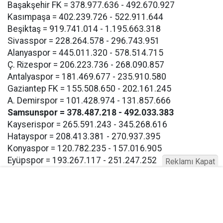
Başakşehir FK = 378.977.636 - 492.670.927
Kasımpaşa = 402.239.726 - 522.911.644
Beşiktaş = 919.741.014 - 1.195.663.318
Sivasspor = 228.264.578 - 296.743.951
Alanyaspor = 445.011.320 - 578.514.715
Ç. Rizespor = 206.223.736 - 268.090.857
Antalyaspor = 181.469.677 - 235.910.580
Gaziantep FK = 155.508.650 - 202.161.245
A. Demirspor = 101.428.974 - 131.857.666
Samsunspor = 378.487.218 - 492.033.383
Kayserispor = 265.591.243 - 345.268.616
Hatayspor = 208.413.381 - 270.937.395
Konyaspor = 120.782.235 - 157.016.905
Eyüpspor = 193.267.117 - 251.247.252
Reklamı Kapat
Göztepe = 193.267.117 - 257.247.252
Bodrum FK = 193.267.117 - 257.247.252
Buna göre Samsunspor için açıklanan takım harcama