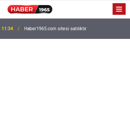
11:34
Haber1965.com sitesi satılıktır
Milyonlarca emekliyi ilgilendiriyor: Zamlı maaşlar
15:52
hesaplarda