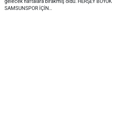
gelecek haftalara bırakmış oldu. HERŞEY BÜYÜK
SAMSUNSPOR İÇİN…