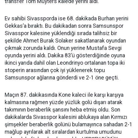
transfer Tom Muyters kalede yerini aldı.
Ev sahibi Sivassporda ise 68. dakikada Burhan yerini
Gekkas’a bıraktı. Bu dakikadan sonra Samsunspor
Sivasspor kalesine yüklendiği sırada talihsiz bir
şekilde Ahmet Burak Solaker sakatlanarak oyundan
çıkmak zorunda kaldı. Onun yerine Mustafa Sevgi
oyunda yerini aldı. Dakika 83’ü gösterdiğinde oyuna
ikinci yarıda dahil olan Leondrinyo ortalanan topa iki
stoperin arasından çok iyi yüklenerek topu
Samsunspor ağlarına gönderdi ve 2-1 öne geçti.
Maçın 87. dakikasında Kone kaleci ile karşı karşıya
kalmasına rağmen yüzde yüzlük golü dışarı atarak
takımının beraberlik şansını heba etmiş oldu. Son
dakikalarda Sivasspor kalesini ablukaya alan Kırmızı
şimşekler beraberlik golünü bulamayınca sahadan 2-1
mağlup ayrılarak alt sıralardan kurtulma umudunu