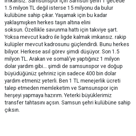
imkansız. Samsunspor için Samsun şehri 1 gecede
1.5 milyon TL değil isterse 15 milyonu da bulur
kulübüne sahip çıkar. Yaşamak için bu kadar
yaklaşmışken herkes taşın altına elini
soksun. Özellikle savunma hattı için takviye şart.
Yoksa mevcut kadro ile ligde kalmak imkansız. rakip
kulüpler mevcut kadrosunu güçlendirdi. Bunu herkes
biliyor. Herkese asıl görev şimdi düşüyor. Son 1.5
milyon TL. Arakan ve somali’ye yaptığınız 1 milyon
dolar yardım gibi... şimdi de samsunspor ve doğup
büyüdüğünüz şehriniz için sadece 400 bin dolar
yardım etmeniz yeterli. Ben 1 TL menejerlik ücreti
talep etmeden memleketim ve Samsunspor için
herşeyi yapmaya hazırım. Yeterki büyüklerimiz
transfer tahtasını açsın. Samsun şehri kulübüne sahip
çıksın.