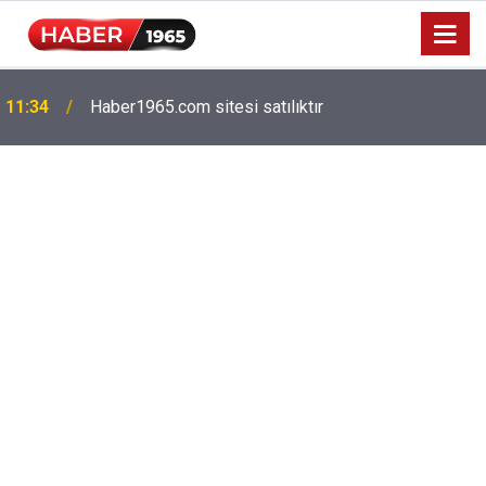
Milyonlarca emekliyi ilgilendiriyor: Zamlı maaşlar
15:52
hesaplarda