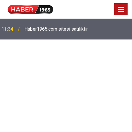
11:34
Haber1965.com sitesi satılıktır
Milyonlarca emekliyi ilgilendiriyor: Zamlı maaşlar
15:52
hesaplarda