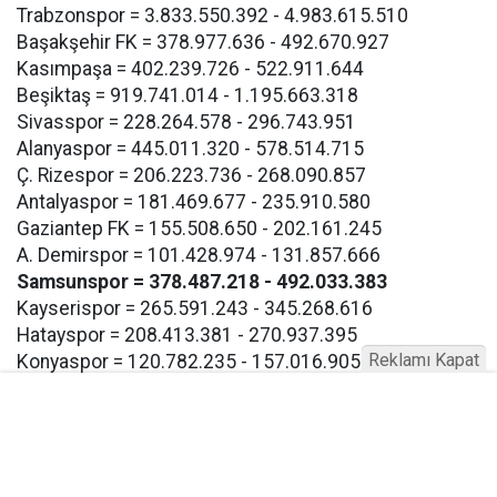
Trabzonspor = 3.833.550.392 - 4.983.615.510
Başakşehir FK = 378.977.636 - 492.670.927
Kasımpaşa = 402.239.726 - 522.911.644
Beşiktaş = 919.741.014 - 1.195.663.318
Sivasspor = 228.264.578 - 296.743.951
Alanyaspor = 445.011.320 - 578.514.715
Ç. Rizespor = 206.223.736 - 268.090.857
Antalyaspor = 181.469.677 - 235.910.580
Gaziantep FK = 155.508.650 - 202.161.245
A. Demirspor = 101.428.974 - 131.857.666
Samsunspor = 378.487.218 - 492.033.383
Kayserispor = 265.591.243 - 345.268.616
Hatayspor = 208.413.381 - 270.937.395
Reklamı Kapat
Konyaspor = 120.782.235 - 157.016.905
Eyüpspor = 193.267.117 - 251.247.252
Göztepe = 193.267.117 - 257.247.252
Bodrum FK = 193.267.117 - 257.247.252