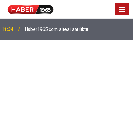
Milyonlarca emekliyi ilgilendiriyor: Zamlı maaşlar
15:52
hesaplarda