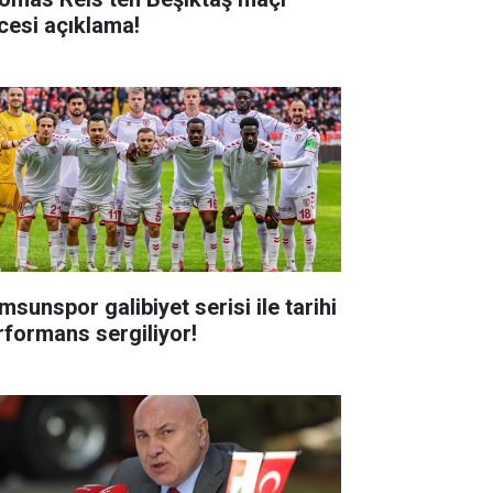
cesi açıklama!
msunspor galibiyet serisi ile tarihi
rformans sergiliyor!