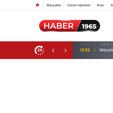
Manşetler
Günün Haberleri
Arşiv
S
24
15:52
Milyonl