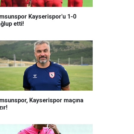
msunspor Kayserispor'u 1-0
ğlup etti!
msunspor, Kayserispor maçına
ır!