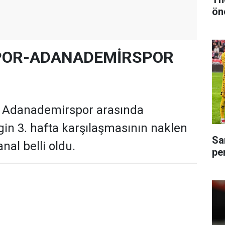
ön
OR-ADANADEMİRSPOR
 Adanademirspor arasında
igin 3. hafta karşılaşmasının naklen
Sa
nal belli oldu.
pe