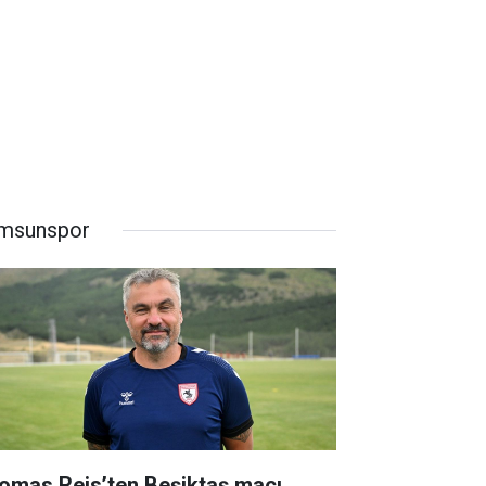
msunspor
omas Reis’ten Beşiktaş maçı