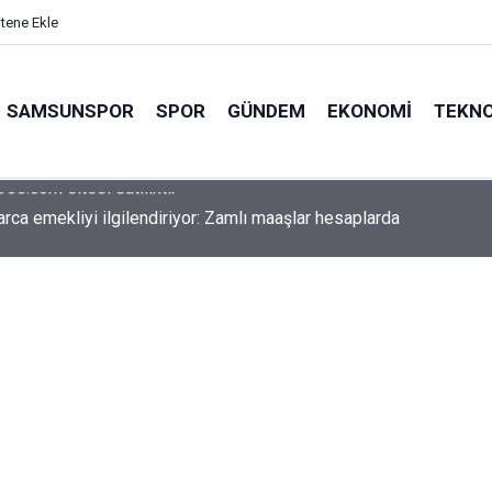
itene Ekle
SAMSUNSPOR
SPOR
GÜNDEM
EKONOMI
TEKNO
arca emekliyi ilgilendiriyor: Zamlı maaşlar hesaplarda