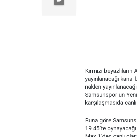
Kırmızı beyazlıların
yayınlanacağı kanal 
naklen yayınlanacağı
Samsunspor'un Yen
karşılaşmasıda canlı
Buna göre Samsunspo
19.45'te oynayaca
Max 1'den canlı ola