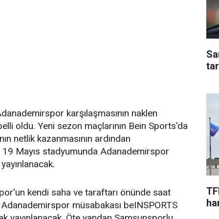
Sa
ta
 Adanademirspor karşılaşmasının naklen
belli oldu. Yeni sezon maçlarının Bein Sports'da
nın netlik kazanmasının ardından
i 19 Mayıs stadyumunda Adanademirspor
 yayınlanacak.
TF
r'un kendi saha ve taraftarı önünde saat
har
ğı Adanademirspor müsabakası beINSPORTS
rak yayınlanacak. Öte yandan Samsunsporlu