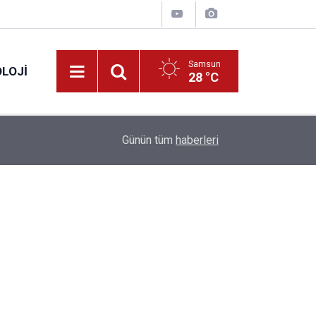
Samsun
LOJI
28 °C
13:53
Fahiş fiyatlar nedeniyle işletmelere 101 milyon l
Günün tüm
haberleri