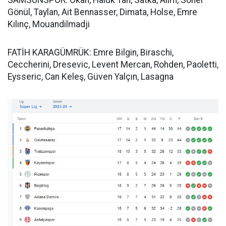
SAMSUNSPOR: Okan, Haluk Tan, Satka, Alim, Soner
Gönül, Taylan, Ait Bennasser, Dimata, Holse, Emre
Kılınç, Mouandilmadji
FATİH KARAGÜMRÜK: Emre Bilgin, Biraschi,
Ceccherini, Dresevic, Levent Mercan, Rohden, Paoletti,
Eysseric, Can Keleş, Güven Yalçın, Lasagna