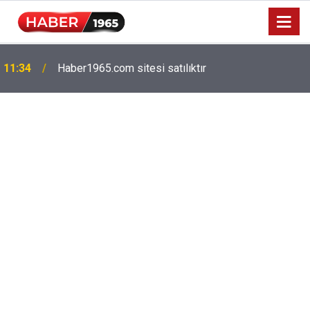
Milyonlarca emekliyi ilgilendiriyor: Zamlı maaşlar
15:52
hesaplarda