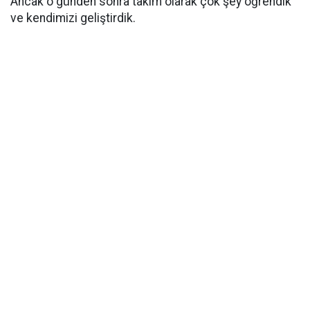
Ancak o günden sonra takım olarak çok şey öğrendik
ve kendimizi geliştirdik.