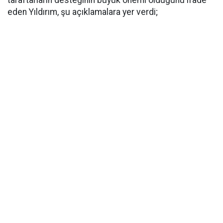
taraftarların desteğinin büyük önemi olduğunu ifade
eden Yıldırım, şu açıklamalara yer verdi;