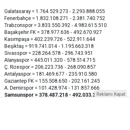
Galatasaray = 1.764.529.273 - 2.293.888.055
Fenerbahçe = 1.832.108.271 - 2.381.740.752
Trabzonspor = 3.833.550.392 - 4.983.615.510
Başakşehir FK = 378.977.636 - 492.670.927
Kasımpaşa = 402.239.726 - 522.911.644
Beşiktaş = 919.741.014 - 1.195.663.318
Sivasspor = 228.264.578 - 296.743.951
Alanyaspor = 445.011.320 - 578.514.715
Ç. Rizespor = 206.223.736 - 268.090.857
Antalyaspor = 181.469.677 - 235.910.580
Gaziantep FK = 155.508.650 - 202.161.245
A. Demirspor = 101.428.974 - 131.857.666
Reklamı Kapat
Samsunspor = 378.487.218 - 492.033.383
Kayserispor = 265.591.243 - 345.268.616
Hatayspor = 208.413.381 - 270.937.395
Konyaspor = 120.782.235 - 157.016.905
Eyüpspor = 193.267.117 - 251.247.252
Göztepe = 193.267.117 - 257.247.252