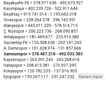
Başakşehir FK = 378.977.636 - 492.670.927
Kasımpaşa = 402.239.726 - 522.911.644
Beşiktaş = 919.741.014 - 1.195.663.318
Sivasspor = 228.264.578 - 296.743.951
Alanyaspor = 445.011.320 - 578.514.715
Ç. Rizespor = 206.223.736 - 268.090.857
Antalyaspor = 181.469.677 - 235.910.580
Gaziantep FK = 155.508.650 - 202.161.245
A. Demirspor = 101.428.974 - 131.857.666
Samsunspor = 378.487.218 - 492.033.383
Kayserispor = 265.591.243 - 345.268.616
Hatayspor = 208.413.381 - 270.937.395
Konyaspor = 120.782.235 - 157.016.905
Eyüpspor = 193.267.117 - 251.247.252
Reklamı Kapat
Göztepe = 193.267.117 - 257.247.252
Bodrum FK = 193.267.117 - 257.247.252
Buna göre Samsunspor için açıklanan takım harcama