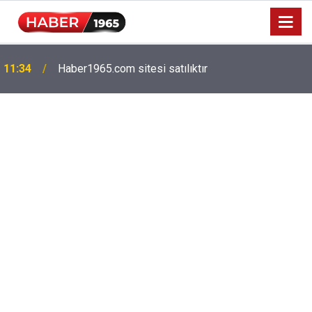
11:34
Haber1965.com sitesi satılıktır
Milyonlarca emekliyi ilgilendiriyor: Zamlı maaşlar
15:52
hesaplarda